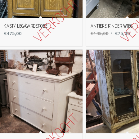
KAST/ LEG/GARDEROBE
ANTIEKE KINDER WIEG
Oorspronkeli
Hui
€
475,00
€
145,00
€
75,00
prijs
prij
was:
is:
€145,00.
€75,