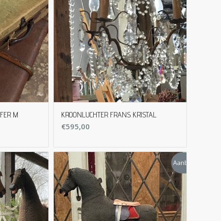
FFER M
KROONLUCHTER FRANS KRISTAL
€
595,00