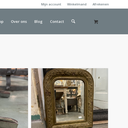
Mijn account
Winkelmand
Afrekenen
op
Over ons
Blog
Contact