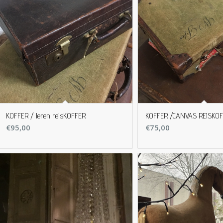
KOFFER / leren reisKOFFER
KOFFER /CANVAS REISKO
€
95,00
€
75,00