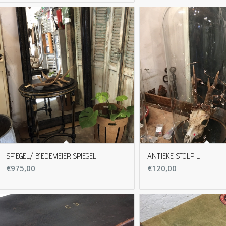
SPIEGEL/ BIEDEMEIER SPIEGEL
ANTIEKE STOLP L
€
975,00
€
120,00