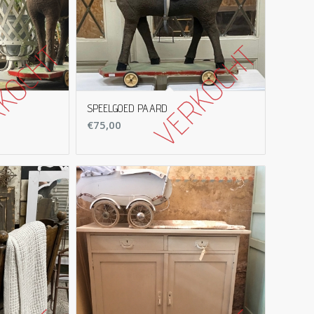
SPEELGOED PAARD
€
75,00