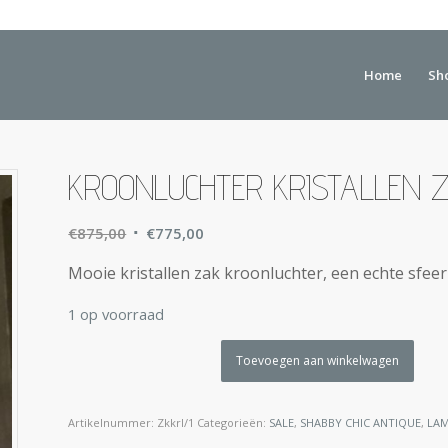
Home
Sh
KROONLUCHTER KRISTALLEN 
Oorspronkelijke
Huidige
€
875,00
€
775,00
prijs
prijs
Mooie kristallen zak kroonluchter, een echte sfee
was:
is:
€875,00.
€775,00.
1 op voorraad
Toevoegen aan winkelwagen
Artikelnummer:
Zkkrl/1
Categorieën:
SALE
,
SHABBY CHIC ANTIQUE
,
LA