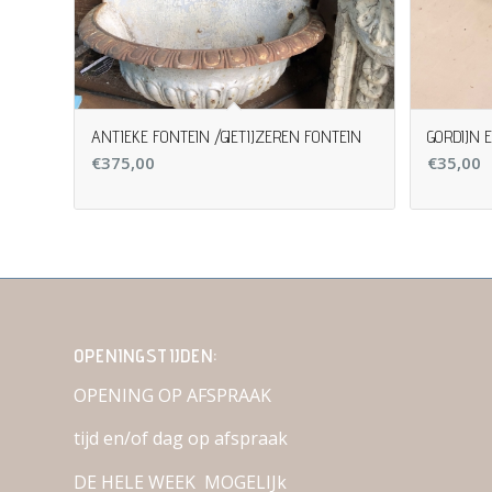
ANTIEKE FONTEIN /GIETIJZEREN FONTEIN
GORDIJN 
€
375,00
€
35,00
OPENINGSTIJDEN:
OPENING OP AFSPRAAK
tijd en/of dag op afspraak
DE HELE WEEK MOGELIJk