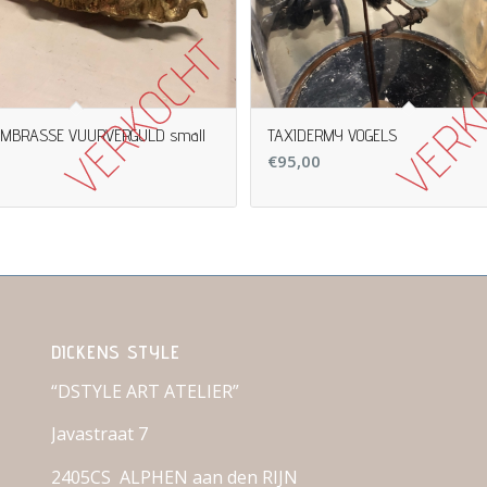
EMBRASSE VUURVERGULD small
TAXIDERMY VOGELS
€
95,00
DICKENS STYLE
“DSTYLE ART ATELIER”
Javastraat 7
2405CS ALPHEN aan den RIJN