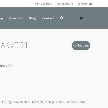
Mijn account
Winkelmand
Afrekenen
op
Over ons
Blog
Contact
ZAKMODEL
Aanbieding!
rmaker.
MPEN
Tags:
kroonluchter
,
brocante
,
vintage
,
antiek
,
Frankrijk
,
Lamp