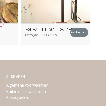
FASE MADRID DESIGN DESK LAMP
Aanbieding!
Oorspronkelijke
Huidige
€
275,00
€
175,00
prijs
prijs
was:
is:
€275,00.
€175,00.
ALGEMEEN
Algemene voorwaarden
Ruilen en retourneren
Privacybeleid