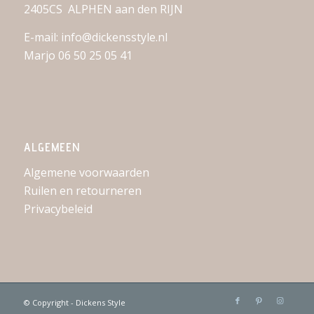
2405CS ALPHEN aan den RIJN
E-mail: info@dickensstyle.nl
Marjo 06 50 25 05 41
ALGEMEEN
Algemene voorwaarden
Ruilen en retourneren
Privacybeleid
© Copyright - Dickens Style