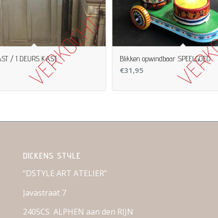
ST / 1 DEURS KAST
Blikken opwindbaar SPEELGOED
€
31,95
DICKENS STYLE
“DSTYLE ART ATELIER”
Javastraat 7
2405CS ALPHEN aan den RIJN