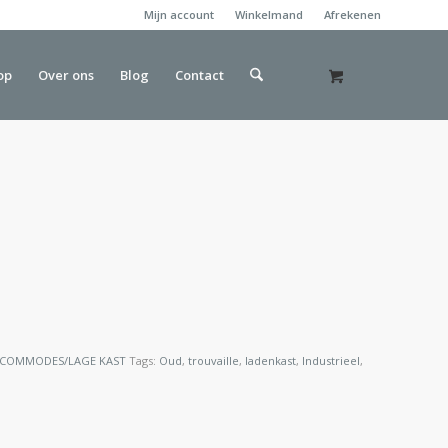
Mijn account
Winkelmand
Afrekenen
op
Over ons
Blog
Contact
COMMODES/LAGE KAST
Tags:
Oud
,
trouvaille
,
ladenkast
,
Industrieel
,