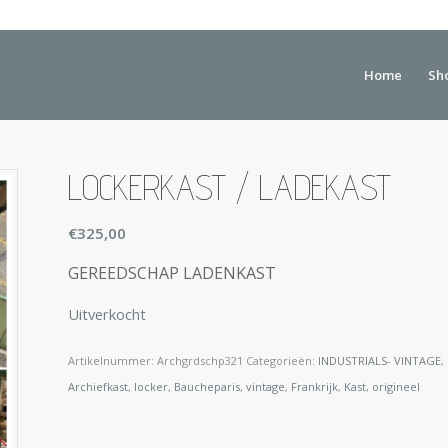
Home
Sh
LOCKERKAST / LADEKAST
€
325,00
GEREEDSCHAP LADENKAST
Uitverkocht
Artikelnummer:
Archgrdschp321
Categorieën:
INDUSTRIALS- VINTAGE
,
Archiefkast
,
locker
,
Baucheparis
,
vintage
,
Frankrijk
,
Kast
,
origineel