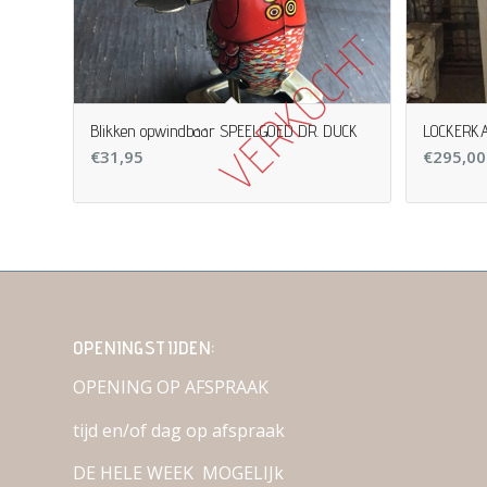
Blikken opwindbaar SPEELGOED DR. DUCK
LOCKERKA
€
31,95
€
295,00
OPENINGSTIJDEN:
OPENING OP AFSPRAAK
tijd en/of dag op afspraak
DE HELE WEEK MOGELIJk