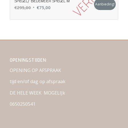
SPIEGEL/ BIEDEMEIER SPIEGEL M
Aanbieding!
Oorspronkelijke
Huidige
€
295,00
€
75,00
prijs
prijs
was:
is:
€295,00.
€75,00.
OPENINGSTIJDEN:
OPENING OP AFSPRAAK
tijd en/of dag op afspraak
DE HELE WEEK MOGELIJk
0650250541