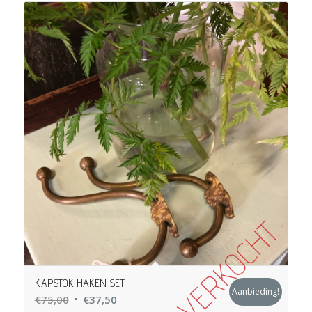
€295,00.
€75,00.
KAPSTOK HAKEN SET
Aanbieding!
Oorspronkelijke
Huidige
€
75,00
€
37,50