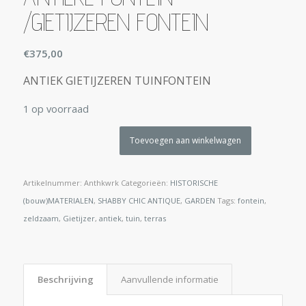
/GIETIJZEREN FONTEIN
€
375,00
ANTIEK GIETIJZEREN TUINFONTEIN
1 op voorraad
Toevoegen aan winkelwagen
Artikelnummer:
Anthkwrk
Categorieën:
HISTORISCHE
(bouw)MATERIALEN
,
SHABBY CHIC ANTIQUE
,
GARDEN
Tags:
fontein
,
zeldzaam
,
Gietijzer
,
antiek
,
tuin
,
terras
Beschrijving
Aanvullende informatie