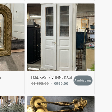
was:
is:
€47,50.
€32,50.
n
HOGE KAST / VITRINE KAST
Aanbieding!
Oorspronkelijke
Huidige
€
1.895,00
€
995,00
prijs
prijs
was:
is:
€1.895,00.
€995,00.