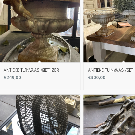
ANTIEKE TUINVAAS /GIETIJZER
ANTIEKE TUINVAAS /SET
€
249,00
€
300,00