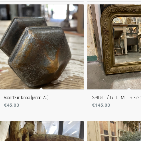
Voordeur knop (jaren 20)
SPIEGEL/ BIEDEMEIER klei
€
45,00
€
145,00