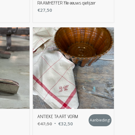
RAAMHEFFER 19e eeuws gietijzer
€
27,50
ANTIEKE TAART VORM
Aanbieding!
Oorspronkelijke
Huidige
€
47,50
€
32,50
prijs
prijs