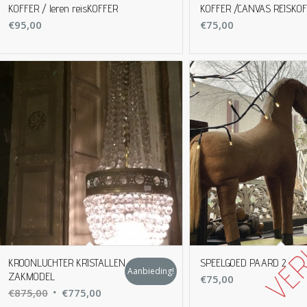
KOFFER / leren reisKOFFER
KOFFER /CANVAS REISKO
€
95,00
€
75,00
KROONLUCHTER KRISTALLEN
SPEELGOED PAARD 2
Aanbieding!
ZAKMODEL
€
75,00
Oorspronkelijke
Huidige
€
875,00
€
775,00