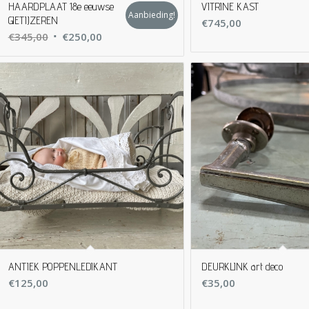
HAARDPLAAT 18e eeuwse
VITRINE KAST
Aanbieding!
GIETIJZEREN
€
745,00
Oorspronkelijke
Huidige
€
345,00
€
250,00
prijs
prijs
was:
is:
€345,00.
€250,00.
ANTIEK POPPENLEDIKANT
DEURKLINK art deco
€
125,00
€
35,00