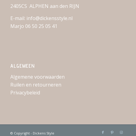
2405CS ALPHEN aan den RIJN
E-mail: info@dickensstyle.nl
Marjo 06 50 25 05 41
ALGEMEEN
Algemene voorwaarden
Ruilen en retourneren
Privacybeleid
© Copyright - Dickens Style