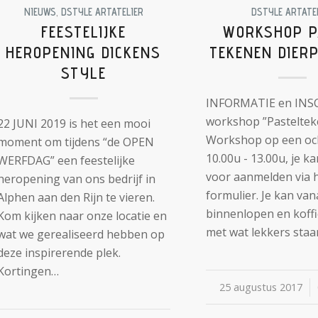
NIEUWS
,
DSTYLE ARTATELIER
DSTYLE ARTATE
FEESTELIJKE
WORKSHOP P
HEROPENING DICKENS
TEKENEN DIER
STYLE
INFORMATIE en INS
workshop ”Pasteltek
22 JUNI 2019 is het een mooi
Workshop op een oc
moment om tijdens “de OPEN
10.00u - 13.00u, je ka
WERFDAG” een feestelijke
voor aanmelden via he
heropening van ons bedrijf in
formulier. Je kan van
Alphen aan den Rijn te vieren.
binnenlopen en koffi
Kom kijken naar onze locatie en
met wat lekkers sta
wat we gerealiseerd hebben op
deze inspirerende plek.
Kortingen…
25 augustus 2017
/