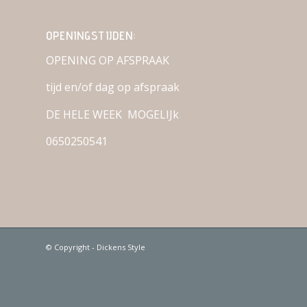
OPENINGSTIJDEN:
OPENING OP AFSPRAAK
tijd en/of dag op afspraak
DE HELE WEEK MOGELIJk
0650250541
© Copyright - Dickens Style