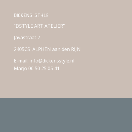
DICKENS STYLE
“DSTYLE ART ATELIER”
Javastraat 7
2405CS ALPHEN aan den RIJN
E-mail: info@dickensstyle.nl
Marjo 06 50 25 05 41