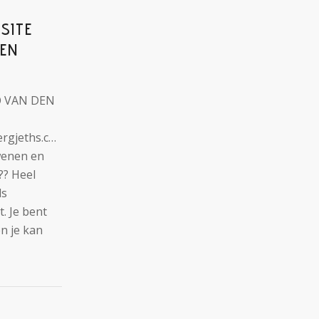
SITE
EN
O VAN DEN
rgjeths.com)
wenen en
?? Heel
ls
. Je bent
n je kan
3