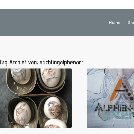
Home
Sh
Tag Archief van:
stichtingalphenart