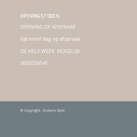
OPENINGSTIJDEN:
OPENING OP AFSPRAAK
tijd en/of dag op afspraak
DE HELE WEEK MOGELIJk
0650250541
© Copyright - Dickens Style