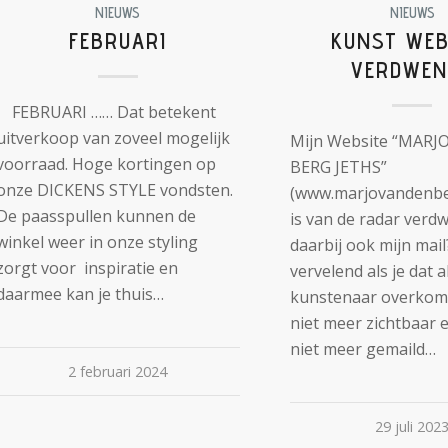
NIEUWS
NIEUWS
FEBRUARI
KUNST WEB
VERDWEN
FEBRUARI …… Dat betekent
uitverkoop van zoveel mogelijk
Mijn Website “MARJ
voorraad. Hoge kortingen op
BERG JETHS”
onze DICKENS STYLE vondsten.
(www.marjovandenbe
De paasspullen kunnen de
is van de radar verd
winkel weer in onze styling
daarbij ook mijn mail
zorgt voor inspiratie en
vervelend als je dat a
daarmee kan je thuis…
kunstenaar overkomt
niet meer zichtbaar e
niet meer gemaild…
2 februari 2024
29 juli 202