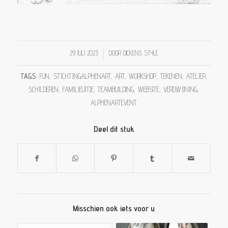
/
29 JULI 2023
DOOR
DICKENS STYLE
TAGS:
FUN
,
STICHTINGALPHENART
,
ART
,
WORKSHOP
,
TEKENEN
,
ATELIER
,
SCHILDEREN
,
FAMILIEUITJE
,
TEAMBUILDING
,
WEBSITE
,
VERDWIJNING
,
ALPHENARTEVENT
Deel dit stuk
Misschien ook iets voor u