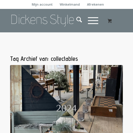
Mijn account
Winkelmand
Afrekenen
Tag Archief van:
collectables